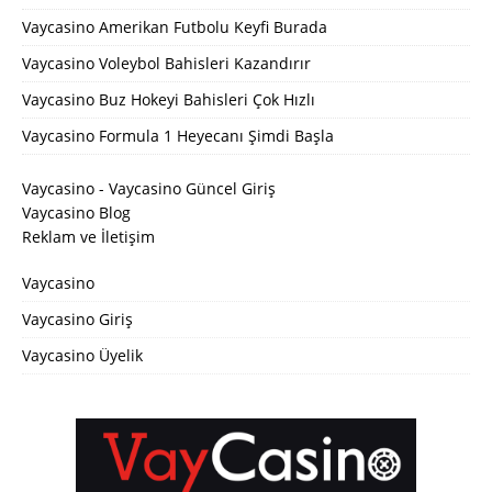
Vaycasino Amerikan Futbolu Keyfi Burada
Vaycasino Voleybol Bahisleri Kazandırır
Vaycasino Buz Hokeyi Bahisleri Çok Hızlı
Vaycasino Formula 1 Heyecanı Şimdi Başla
Vaycasino - Vaycasino Güncel Giriş
Vaycasino Blog
Reklam ve İletişim
Vaycasino
Vaycasino Giriş
Vaycasino Üyelik