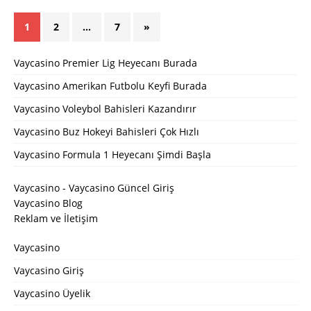
1
2
…
7
»
Vaycasino Premier Lig Heyecanı Burada
Vaycasino Amerikan Futbolu Keyfi Burada
Vaycasino Voleybol Bahisleri Kazandırır
Vaycasino Buz Hokeyi Bahisleri Çok Hızlı
Vaycasino Formula 1 Heyecanı Şimdi Başla
Vaycasino - Vaycasino Güncel Giriş
Vaycasino Blog
Reklam ve İletişim
Vaycasino
Vaycasino Giriş
Vaycasino Üyelik