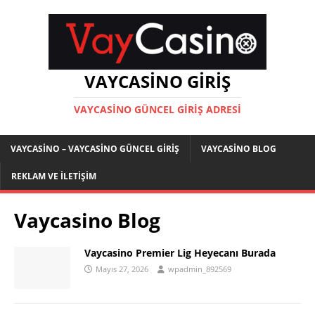
VAYCASINO GIRIŞ
VAYCASINO GÜNCEL GIRIŞ ADRESI
VAYCASINO – VAYCASINO GÜNCEL GIRIŞ
VAYCASINO BLOG
REKLAM VE İLETIŞIM
Vaycasino Blog
Vaycasino Premier Lig Heyecanı Burada
Mayıs 27, 2026
wpadmin_892569