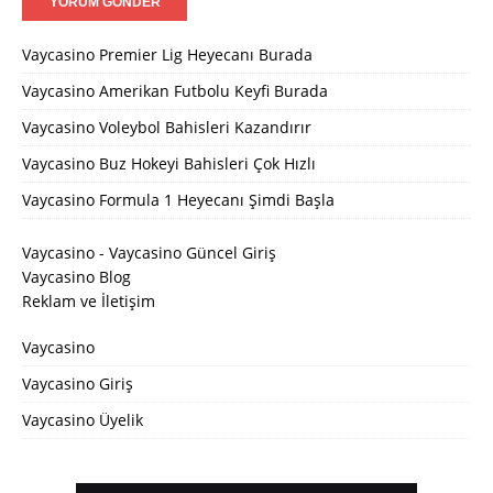
Vaycasino Premier Lig Heyecanı Burada
Vaycasino Amerikan Futbolu Keyfi Burada
Vaycasino Voleybol Bahisleri Kazandırır
Vaycasino Buz Hokeyi Bahisleri Çok Hızlı
Vaycasino Formula 1 Heyecanı Şimdi Başla
Vaycasino - Vaycasino Güncel Giriş
Vaycasino Blog
Reklam ve İletişim
Vaycasino
Vaycasino Giriş
Vaycasino Üyelik