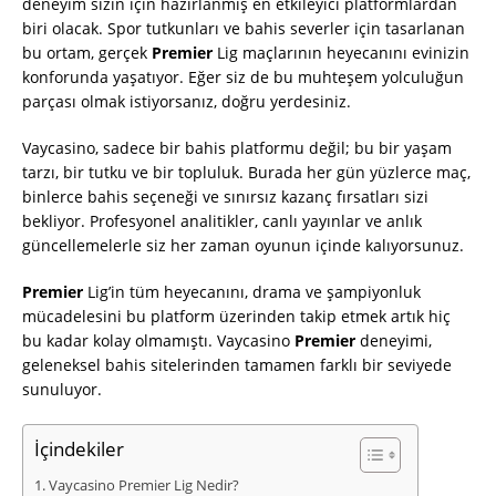
deneyim sizin için hazırlanmış en etkileyici platformlardan
biri olacak. Spor tutkunları ve bahis severler için tasarlanan
bu ortam, gerçek
Premier
Lig maçlarının heyecanını evinizin
konforunda yaşatıyor. Eğer siz de bu muhteşem yolculuğun
parçası olmak istiyorsanız, doğru yerdesiniz.
Vaycasino, sadece bir bahis platformu değil; bu bir yaşam
tarzı, bir tutku ve bir topluluk. Burada her gün yüzlerce maç,
binlerce bahis seçeneği ve sınırsız kazanç fırsatları sizi
bekliyor. Profesyonel analitikler, canlı yayınlar ve anlık
güncellemelerle siz her zaman oyunun içinde kalıyorsunuz.
Premier
Lig’in tüm heyecanını, drama ve şampiyonluk
mücadelesini bu platform üzerinden takip etmek artık hiç
bu kadar kolay olmamıştı. Vaycasino
Premier
deneyimi,
geleneksel bahis sitelerinden tamamen farklı bir seviyede
sunuluyor.
İçindekiler
Vaycasino Premier Lig Nedir?