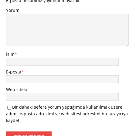
E-posta hesabınız yayımlanmayacak.
Yorum
İsim
*
E-posta
*
Web sitesi
Bir dahaki sefere yorum yaptığımda kullanılmak üzere
adımı, e-posta adresimi ve web sitesi adresimi bu tarayıcıya
kaydet.