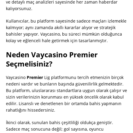
ve detaylı maç analizleri sayesinde her zaman haberdar
kalıyorsunuz.
Kullanıcılar, bu platform sayesinde sadece maçları izlemekle
kalmıyor; aynı zamanda akıllı kararlar alıyor ve stratejik
bahisler yapıyor. Vaycasino, bu süreci mümkün olduğunca
kolay ve eğlenceli hale getirmek için tasarlanmıştır.
Neden Vaycasino Premier
Seçmelisiniz?
Vaycasino
Premier
Lig platformunu tercih etmenizin birçok
nedeni vardır ve bunların başında güvenilirlik gelmektedir.
Bu platform, uluslararası standartlara uygun olarak çalışır ve
sizin verilerinizin korunması en yüksek öncelik olarak kabul
edilir. Lisanslı ve denetlenen bir ortamda bahis yapmanın
rahatlığını hissedersiniz.
İkinci olarak, sunulan bahis çeşitliliği oldukça geniştir.
Sadece maç sonucuna değil; gol sayısına, oyuncu