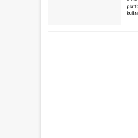
platf
kulla