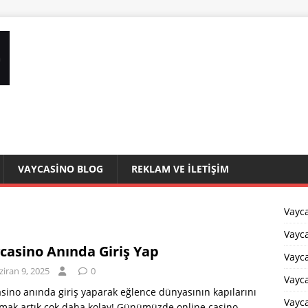
VAYCASINO BLOG
REKLAM VE İLETIŞIM
Vayc
Vayc
casino Anında Giriş Yap
Vayca
iran 9, 2025
0
Vayca
sino anında giriş yaparak eğlence dünyasının kapılarını
Vayc
mak artık çok daha kolay! Günümüzde online casino