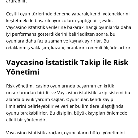
artırabilir.
Çeşitli oyun türlerinde deneme yaparak, kendi yeteneklerini
keşfetmek de başarılı oyuncuların yaptığı bir şeydir.
Vaycasino istatistik verilerine bakarak, hangi oyunlarda daha
iyi performans gösterdiklerini belirledikten sonra, bu
oyunlara daha fazla zaman ve kaynak ayırırlar. Bu
odaklanmış yaklaşım, kazanç oranlarını önemli ölçüde artırır.
Vaycasino İstatistik Takip İle Risk
Yönetimi
Risk yönetimi, casino oyunlarında başarının en kritik
unsurlarından biridir ve Vaycasino istatistik takip sistemi bu
alanda büyük yardım sağlar. Oyuncular, kendi kayıp
limitlerini belirleyebilir ve veriler bu limitlere ulaştığında
oyunu bırakabilirler. Bu disiplin, büyük kayıpları önlemede
etkili bir yöntemdir.
Vaycasino istatistik araçları, oyuncuların bütçe yönetimini