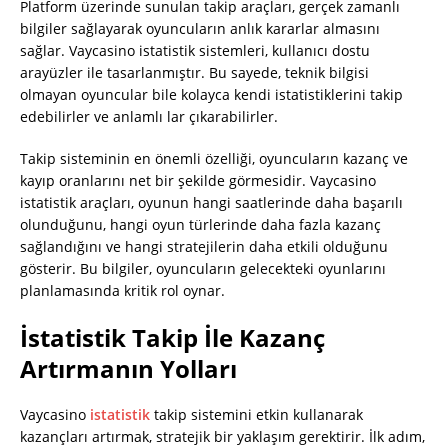
Platform üzerinde sunulan takip araçları, gerçek zamanlı
bilgiler sağlayarak oyuncuların anlık kararlar almasını
sağlar. Vaycasino istatistik sistemleri, kullanıcı dostu
arayüzler ile tasarlanmıştır. Bu sayede, teknik bilgisi
olmayan oyuncular bile kolayca kendi istatistiklerini takip
edebilirler ve anlamlı lar çıkarabilirler.
Takip sisteminin en önemli özelliği, oyuncuların kazanç ve
kayıp oranlarını net bir şekilde görmesidir. Vaycasino
istatistik araçları, oyunun hangi saatlerinde daha başarılı
olunduğunu, hangi oyun türlerinde daha fazla kazanç
sağlandığını ve hangi stratejilerin daha etkili olduğunu
gösterir. Bu bilgiler, oyuncuların gelecekteki oyunlarını
planlamasında kritik rol oynar.
İstatistik Takip İle Kazanç
Artırmanın Yolları
Vaycasino
istatistik
takip sistemini etkin kullanarak
kazançları artırmak, stratejik bir yaklaşım gerektirir. İlk adım,