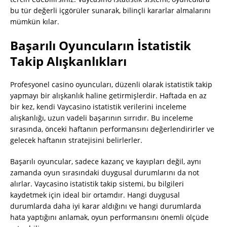
bu tür değerli içgörüler sunarak, bilinçli kararlar almalarını
mümkün kılar.
Başarılı Oyuncuların İstatistik
Takip Alışkanlıkları
Profesyonel casino oyuncuları, düzenli olarak istatistik takip
yapmayı bir alışkanlık haline getirmişlerdir. Haftada en az
bir kez, kendi Vaycasino istatistik verilerini inceleme
alışkanlığı, uzun vadeli başarının sırrıdır. Bu inceleme
sırasında, önceki haftanın performansını değerlendirirler ve
gelecek haftanın stratejisini belirlerler.
Başarılı oyuncular, sadece kazanç ve kayıpları değil, aynı
zamanda oyun sırasındaki duygusal durumlarını da not
alırlar. Vaycasino istatistik takip sistemi, bu bilgileri
kaydetmek için ideal bir ortamdır. Hangi duygusal
durumlarda daha iyi karar aldığını ve hangi durumlarda
hata yaptığını anlamak, oyun performansını önemli ölçüde