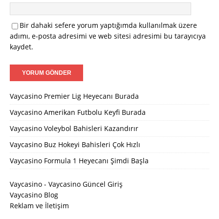
Bir dahaki sefere yorum yaptığımda kullanılmak üzere
adımı, e-posta adresimi ve web sitesi adresimi bu tarayıcıya
kaydet.
Vaycasino Premier Lig Heyecanı Burada
Vaycasino Amerikan Futbolu Keyfi Burada
Vaycasino Voleybol Bahisleri Kazandırır
Vaycasino Buz Hokeyi Bahisleri Çok Hızlı
Vaycasino Formula 1 Heyecanı Şimdi Başla
Vaycasino - Vaycasino Güncel Giriş
Vaycasino Blog
Reklam ve İletişim