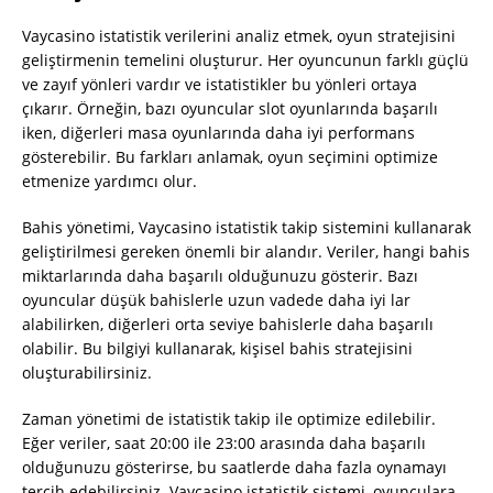
Vaycasino istatistik verilerini analiz etmek, oyun stratejisini
geliştirmenin temelini oluşturur. Her oyuncunun farklı güçlü
ve zayıf yönleri vardır ve istatistikler bu yönleri ortaya
çıkarır. Örneğin, bazı oyuncular slot oyunlarında başarılı
iken, diğerleri masa oyunlarında daha iyi performans
gösterebilir. Bu farkları anlamak, oyun seçimini optimize
etmenize yardımcı olur.
Bahis yönetimi, Vaycasino istatistik takip sistemini kullanarak
geliştirilmesi gereken önemli bir alandır. Veriler, hangi bahis
miktarlarında daha başarılı olduğunuzu gösterir. Bazı
oyuncular düşük bahislerle uzun vadede daha iyi lar
alabilirken, diğerleri orta seviye bahislerle daha başarılı
olabilir. Bu bilgiyi kullanarak, kişisel bahis stratejisini
oluşturabilirsiniz.
Zaman yönetimi de istatistik takip ile optimize edilebilir.
Eğer veriler, saat 20:00 ile 23:00 arasında daha başarılı
olduğunuzu gösterirse, bu saatlerde daha fazla oynamayı
tercih edebilirsiniz. Vaycasino istatistik sistemi, oyunculara