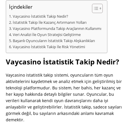
İçindekiler
Vaycasino İstatistik Takip Nedir?
İstatistik Takip İle Kazanç Artırmanın Yolları
Vaycasino Platformunda Takip Araçlarının Kullanımı
Veri Analizi İle Oyun Stratejisi Geliştirme
Başarılı Oyuncuların İstatistik Takip Alışkanlıkları
Vaycasino İstatistik Takip İle Risk Yönetimi
Vaycasino İstatistik Takip Nedir?
Vaycasino istatistik takip sistemi, oyuncuların tüm oyun
aktivitelerini kaydetmek ve analiz etmek için geliştirilmiş bir
teknoloji platformudur. Bu sistem, her bahis, her kazanç ve
her kayıp hakkında detaylı bilgiler sunar. Oyuncular, bu
verileri kullanarak kendi oyun davranışlarını daha iyi
anlayabilir ve geliştirebilirler. İstatistik takip, sadece sayıları
görmek değil, bu sayıların arkasındaki anlamı kavramak
demektir.